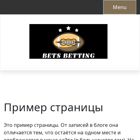
Skip
Menu
to
content
Пример страницы
Это пример страницы. От записей в блоге она
отличается тем, что остаётся на одном месте и
отображается в меню сайта (в большинстве тем). На